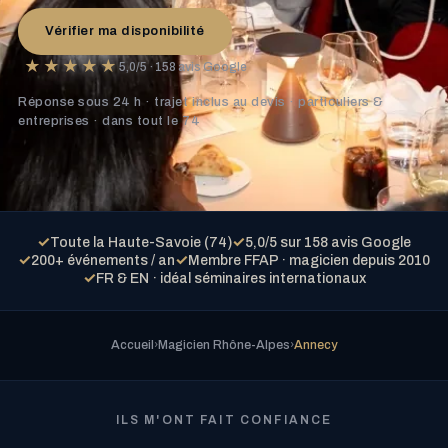
Vérifier ma disponibilité
★★★★★
5,0/5 · 158 avis Google
Réponse sous 24 h · trajet inclus au devis · particuliers &
entreprises · dans tout le 74
✓
✓
Toute la Haute-Savoie (74)
5,0/5 sur 158 avis Google
✓
✓
200+ événements / an
Membre FFAP · magicien depuis 2010
✓
FR & EN · idéal séminaires internationaux
Accueil
Magicien Rhône-Alpes
Annecy
ILS M'ONT FAIT CONFIANCE