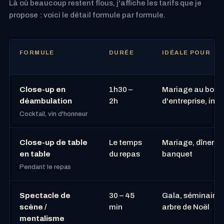
Là où beaucoup restent flous, j'affiche les tarifs que je
propose : voici le détail formule par formule.
FORMULE
DURÉE
IDÉALE POUR
Close-up en
1h30 –
Mariage au bord d
déambulation
2h
d'entreprise, ina
Cocktail, vin d'honneur
Close-up de table
Le temps
Mariage, dîner d'
en table
du repas
banquet
Pendant le repas
Spectacle de
30 – 45
Gala, séminaire i
scène /
min
arbre de Noël
mentalisme