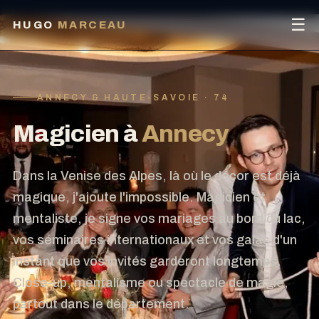
☰
HUGO
MARCEAU
ANNECY & HAUTE-SAVOIE · 74
Magicien à
Annecy
Dans la Venise des Alpes, là où le décor est déjà
magique, j'ajoute l'impossible. Magicien et
mentaliste, je signe vos mariages au bord du lac,
vos séminaires internationaux et vos galas d'un
instant que vos invités garderont longtemps.
Close-up, mentalisme ou spectacle de magie,
partout dans le département.