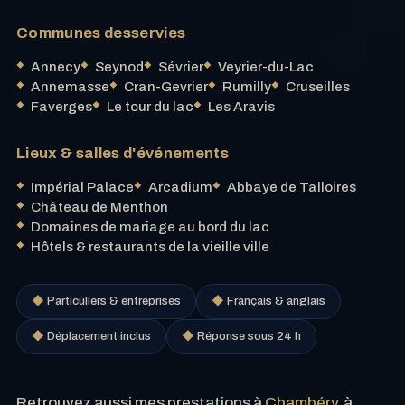
Communes desservies
Annecy
Seynod
Sévrier
Veyrier-du-Lac
Annemasse
Cran-Gevrier
Rumilly
Cruseilles
Faverges
Le tour du lac
Les Aravis
Lieux & salles d'événements
Impérial Palace
Arcadium
Abbaye de Talloires
Château de Menthon
Domaines de mariage au bord du lac
Hôtels & restaurants de la vieille ville
◆
Particuliers & entreprises
◆
Français & anglais
◆
Déplacement inclus
◆
Réponse sous 24 h
Retrouvez aussi mes prestations à
Chambéry
, à