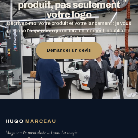
produit, pas seulement
votre logo
Décrivez-moi votre produit et votre lancement : je vous
propose l'apparition qui en fera un moment inoubliable,
sous 24 h.
Demander un devis
HUGO
MARCEAU
Magicien & mentaliste à Lyon. La magie