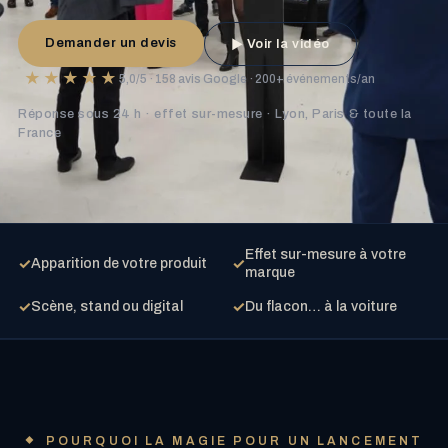
Demander un devis
Voir la vidéo
▶
★★★★★
5,0/5 · 158 avis Google · 200+ événements/an
Réponse sous 24 h · effet sur-mesure · Lyon, Paris & toute la
France
Effet sur-mesure à votre
✓
✓
Apparition de votre produit
marque
✓
✓
Scène, stand ou digital
Du flacon… à la voiture
POURQUOI LA MAGIE POUR UN LANCEMENT