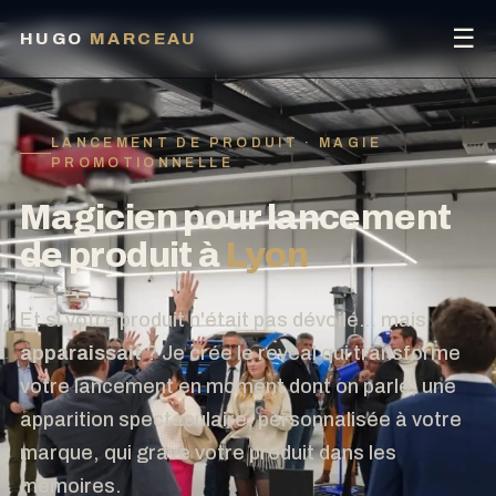
☰
HUGO
MARCEAU
LANCEMENT DE PRODUIT · MAGIE
PROMOTIONNELLE
Magicien pour lancement
de produit à
Lyon
Et si votre produit n'était pas dévoilé… mais
apparaissait
? Je crée le reveal qui transforme
votre lancement en moment dont on parle, une
apparition spectaculaire, personnalisée à votre
marque, qui grave votre produit dans les
mémoires.