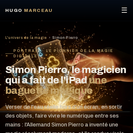
☰
HUGO
MARCEAU
L'univers de la magie
› Simon Pierro
PORTRAIT · LE PIONNIER DE LA MAGIE
DIGITALE
Simon Pierro, le magicien
qui a fait de l'iPad
une
baguette magique
Verser de l'eau réelle hors d'un écran, en sortir
des objets, faire vivre le numérique entre ses
mains : l'Allemand Simon Pierro a inventé une