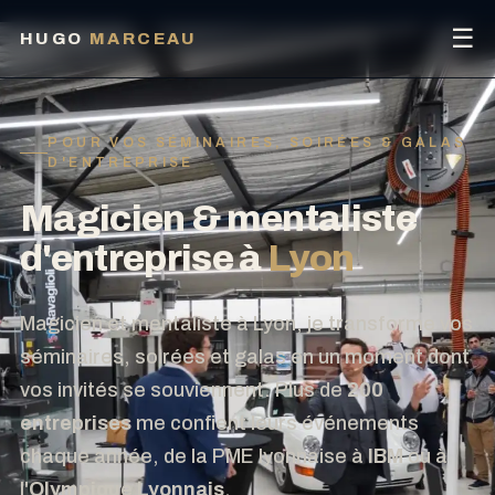
☰
HUGO
MARCEAU
POUR VOS SÉMINAIRES, SOIRÉES & GALAS
D'ENTREPRISE
Magicien & mentaliste
d'entreprise à
Lyon
Magicien et mentaliste à Lyon, je transforme vos
séminaires, soirées et galas en un moment dont
vos invités se souviennent. Plus de
200
entreprises
me confient leurs événements
chaque année, de la PME lyonnaise à
IBM
ou à
l'
Olympique Lyonnais
.