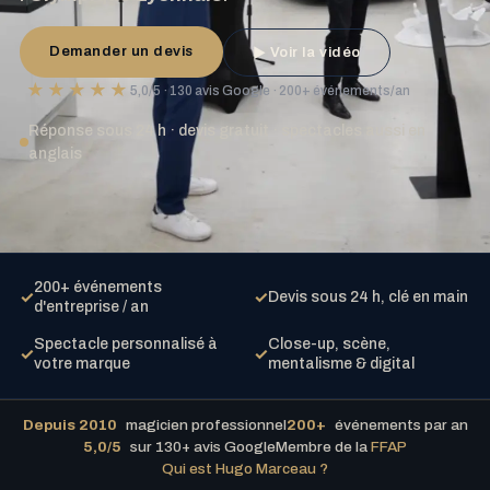
Demander un devis
Voir la vidéo
▶
★★★★★
5,0/5 · 130 avis Google · 200+ événements/an
Réponse sous 24 h · devis gratuit · spectacles aussi en
anglais
200+ événements
✓
✓
Devis sous 24 h, clé en main
d'entreprise / an
Spectacle personnalisé à
Close-up, scène,
✓
✓
votre marque
mentalisme & digital
Depuis 2010
magicien professionnel
200+
événements par an
5,0/5
sur 130+ avis Google
Membre de la
FFAP
Qui est Hugo Marceau ?