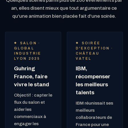
Quelques scènes parmi plus de 200 événements par
an, elles disent mieux que tout argumentaire ce
qu'une animation bien placée fait d'une soirée.
SALON ·
SOIRÉE
GLOBAL
D'EXCEPTION ·
INDUSTRIE
CHÂTEAU
LYON 2025
VATEL
Guhring
IBM,
France, faire
récompenser
vivre le stand
les meilleurs
talents
Objectif : capter le
flux du salon et
IBM réunissait ses
aider les
meilleurs
commerciaux à
collaborateurs de
engager les
France pour une