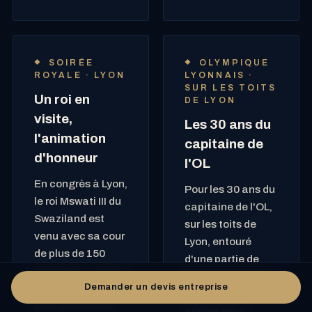
SOIRÉE
OLYMPIQUE
ROYALE · LYON
LYONNAIS ·
SUR LES TOITS
Un roi en
DE LYON
visite,
Les 30 ans du
l'animation
capitaine de
d'honneur
l'OL
En congrès à Lyon,
Pour les 30 ans du
le roi Mswati III du
capitaine de l'OL,
Swaziland est
sur les toits de
venu avec sa cour
Lyon, entouré
de plus de 150
d'une partie de
personnes. J'étais
l'équipe de France
Demander un devis entreprise
l'animation
et de l'OL, j'ai
principale de sa
assuré deux