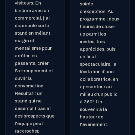
visiteurs. En
soirée
binôme avec un
d'exception. Au
commercial, j'ai
programme : deux
déambulé sur le
heures de close-
stand en mêlant
up parmi les
magie et
invités, très
mentalisme pour
appréciées, puis
arrêter les
un final
passants, créer
spectaculaire, la
l'attroupement et
lévitation d'une
ouvrir la
collaboratrice, en
conversation.
apesanteur au
Résultat : un
milieu d'un public
stand qui ne
à 360°. Un
désemplit pas et
souvenir à la
des prospects que
hauteur de
l'équipe peut
l'événement.
raccrocher.