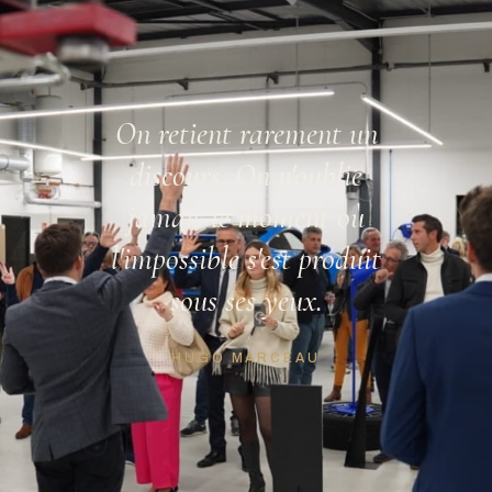
On retient rarement un
discours. On n'oublie
jamais le moment où
l'impossible s'est produit
sous ses yeux.
HUGO MARCEAU