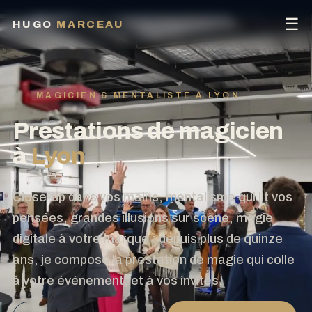
☰
HUGO
MARCEAU
MAGICIEN & MENTALISTE À LYON
Prestations de magicien
à
Lyon
Close-up dans vos mains, mentalisme qui lit vos
pensées, grandes illusions sur scène, magie
digitale à votre marque : depuis plus de quinze
ans, je compose la prestation de magie qui colle
à votre événement, et à vos invités.