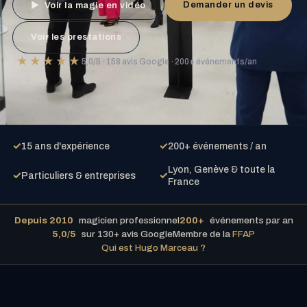
Demander un devis
▶ Voir la magie en vidéo
Voir les prestations
★★★★★
5,0/5 · 158 avis Google · 200+ événements/an
✓
✓
15 ans d'expérience
200+ événements / an
Lyon, Genève & toute la
✓
✓
Particuliers & entreprises
France
Depuis 2010
magicien professionnel
200+
événements par an
5,0/5
sur 130+ avis Google
Membre de la
FFAP
Qui est Hugo Marceau ?