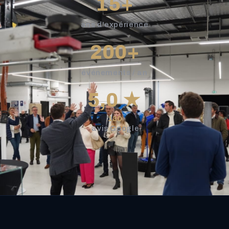
15+
ans d'expérience
200+
événements / an
5,0 ★
130
avis Google