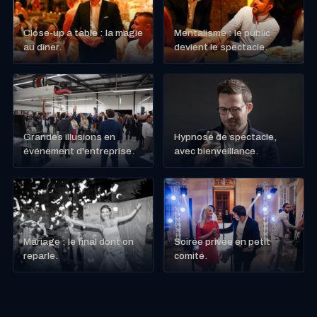
Close-up à table : la magie
Mentalisme : le public
au dîner.
devient le spectacle.
Grandes illusions en
Hypnose de spectacle,
événement d'entreprise.
avec bienveillance.
Mariage : le final dont on
Soirée privée en petit
reparle.
comité.